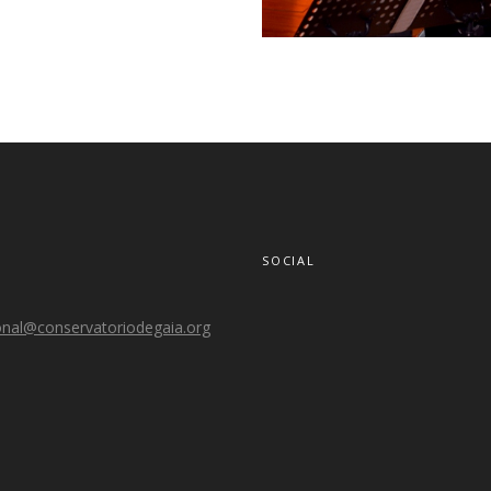
SOCIAL
onal@conservatoriodegaia.org