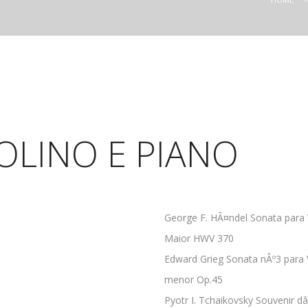
TIVAL
IOLINO E PIANO
George F. HÃ¤ndel Sonata para 
Maior HWV 370
Edward Grieg Sonata nÂº3 para 
menor Op.45
Pyotr I. Tchaikovsky Souvenir d