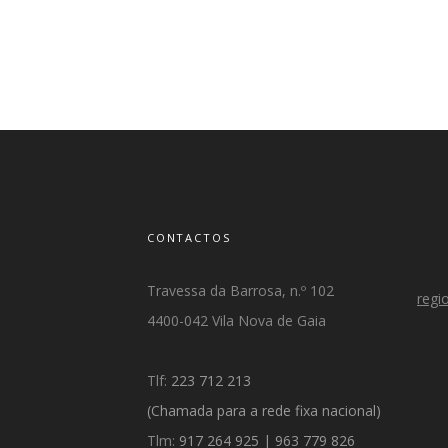
CONTACTOS
Travessa da Barrosa, n.º 102
regi
4400-042 Vila Nova de Gaia
Tlf:
223 712 213
(Chamada para a rede fixa nacional)
Tlm:
917 264 925
|
963 779 826