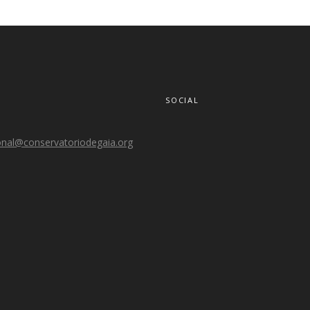
SOCIAL
onal@conservatoriodegaia.org