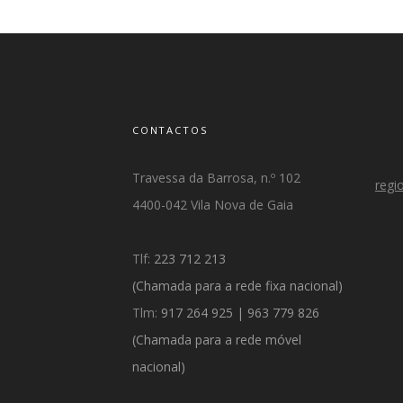
CONTACTOS
Travessa da Barrosa, n.º 102
regi
4400-042 Vila Nova de Gaia
Tlf:
223 712 213
(Chamada para a rede fixa nacional)
Tlm:
917 264 925
|
963 779 826
(
Chamada para a rede móvel
nacional)