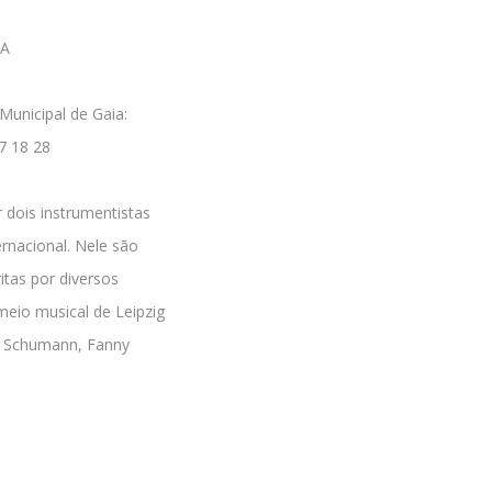
IA
Municipal de Gaia:
77 18 28
r dois instrumentistas
rnacional. Nele são
tas por diversos
eio musical de Leipzig
 R. Schumann, Fanny