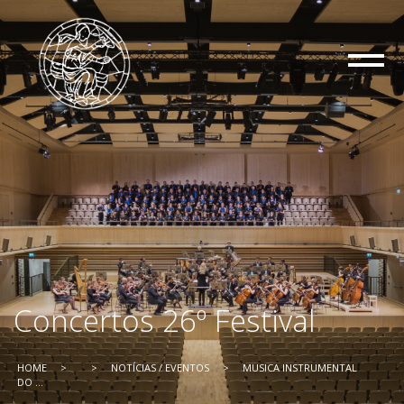
Concertos 26º Festival
HOME
>
>
NOTÍCIAS / EVENTOS
>
MUSICA INSTRUMENTAL
DO ...