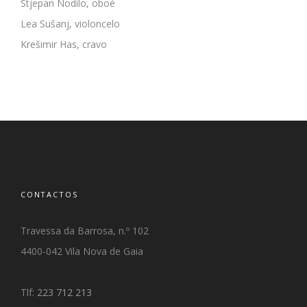
Stjepan Nodilo, oboé
Lea Sušanj, violoncelo
Krešimir Has, cravo
CONTACTOS
Travessa da Barrosa, n.º 102
4400-042 Vila Nova de Gaia
Tlf:
223 712 213