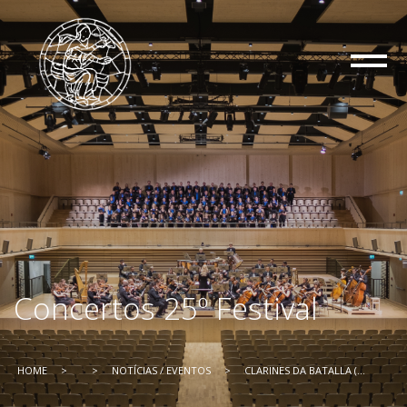
Concertos 25º Festival
HOME
>
>
NOTÍCIAS / EVENTOS
>
CLARINES DA BATALLA (...