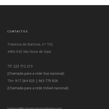
CONTACTOS
Travessa da Barrosa, n.º 102
4400-042 Vila Nova de Gaia
Tlf:
223 712 213
(Chamada para a rede fixa nacional)
Tlm:
917 264 925
|
963 779 826
(
Chamada para a rede móvel nacional)
regional@conservatoriodegaia.org