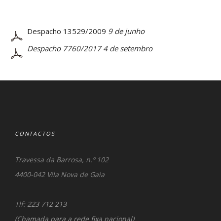
Despacho 13529/2009
9 de junho
Despacho 7760/2017
4 de setembro
CONTACTOS
Travessa da Barrosa, n.º 102
4400-042 Vila Nova de Gaia
Tlf:
223 712 213
(Chamada para a rede fixa nacional)