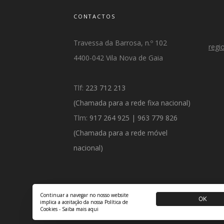
CONTACTOS
Travessa da Barrosa, n.º 102
regi
4400-042 Vila Nova de Gaia
Tlf:
223 712 213
(Chamada para a rede fixa nacional)
Tlm:
917 264 925
|
963 779 826
(
Chamada para a rede móvel
nacional)
Continuar a navegar no nosso website
OK
implica a aceitação da nossa Política de
Cookies -
Saiba mais aqui